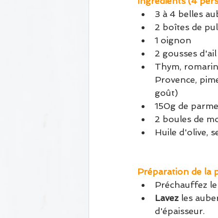
Ingrédients (4 per
3 à 4 belles au
2 boîtes de pu
1 oignon 
2 gousses d'ail
Thym, romarin,
Provence, pime
goût)
150g de parme
2 boules de mo
Huile d'olive, s
Préparation de la 
Préchauffez le
Lavez
 les aube
d'épaisseur.