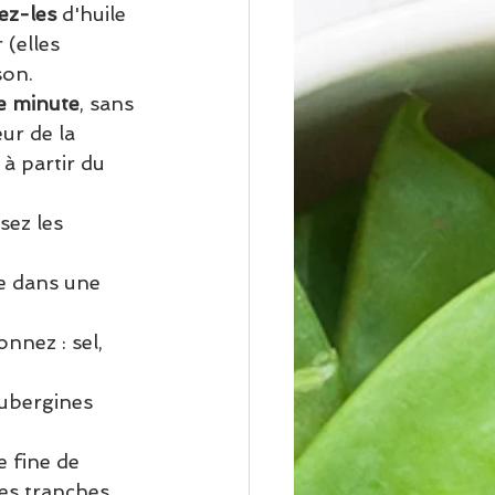
ez-les
 d'huile 
 (elles 
son.
e minute
, sans 
ur de la 
 à partir du 
sez les 
ve dans une 
nnez : sel, 
aubergines 
e fine de 
es tranches 