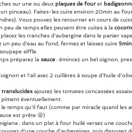
nches sur une ou deux 
plaques de four
 et 
badigeonn
ise un pinceau). Faites-les cuire environ 20min au four
endres). Vous pouvez les retourner en cours de cuis
 peu de temps elles peuvent être cuites à la 
cocott
 placez les tranches d'aubergine dans le panier vape
 un peu d'eau au fond, fermez et laissez cuire 
5min
oupape siffle. 
ps préparez la 
sauce
 : émincez un bel oignon, pres
'oignon et l'ail avec 2 cuillères à soupe d'huile d'oli
 
translucides
 ajoutez les tomates concassées assaiso
, piment éventuellement.
 le temps qu'il faut (comme par miracle quand les 
sauce est prête 😜)
migiana : dans un plat à four huilé versez une couch
couvrez d'une couche d'aubergines, puis disposez d