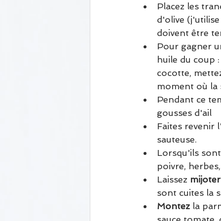
Placez les tra
d'olive (j'util
doivent être t
Pour gagner un
huile du coup :
cocotte, mettez
moment où la s
Pendant ce tem
gousses d'ail
Faites revenir l
sauteuse.
Lorsqu'ils sont
poivre, herbes
Laissez 
mijoter
sont cuites la 
Montez
 la par
sauce tomate, 