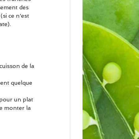
sement des 
si ce n'est 
te). 
cuisson de la 
ment quelque 
pour un plat 
de monter la 