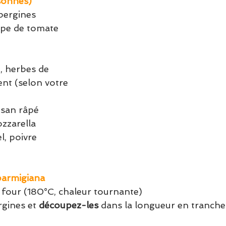
sonnes)
bergines 
lpe de tomate
 herbes de 
nt (selon votre 
san râpé
zzarella
el, poivre
parmigiana
 four (180°C, chaleur tournante)
rgines et 
découpez-les
 dans la longueur en tranche