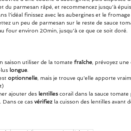
et du parmesan râpé, et recommencez jusqu'à épui
ns l'idéal finissez avec les aubergines et le fromage (
ettez un peu de parmesan sur le reste de sauce toma
au four environ 20min, jusqu'à ce que ce soit doré.
 saison utiliser de la tomate 
fraîche
, prévoyez une 
lus 
longue
. 
est 
optionnelle
, mais je trouve qu'elle apporte vrai
t)
er ajouter des 
lentilles
 corail dans la sauce tomate 
. Dans ce cas 
vérifiez
 la cuisson des lentilles avant 