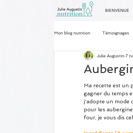
BIENVENUE
Mon blog nutrition
Témoignages
Julie Augustin
7 n
Psycho et nutrition
Nutrition
Aubergin
Ma recette est un p
gagner du temps e
j'adopte un mode d
pour les aubergine
four, je vous dis ce