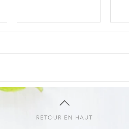
From
Salade de boulgour, pois
chiches et patates douces
RETOUR EN HAUT