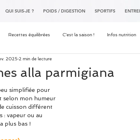
QUI SUIS-JE ?
POIDS / DIGESTION
SPORTIFS
ENTRE
Recettes équilibrées
C'est la saison !
Infos nutrition
ov. 2025
2 min de lecture
 sportive
es alla parmigiana
eu simplifiée pour 
t selon mon humeur 
e cuisson différent 
s : vapeur ou au 
la plus bas !