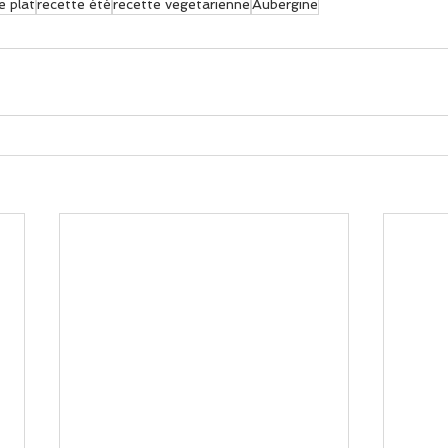
e plat
recette été
recette vegetarienne
Aubergine