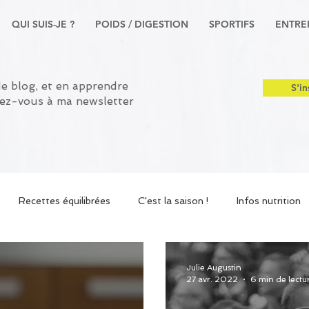
QUI SUIS-JE ?
POIDS / DIGESTION
SPORTIFS
ENTRE
de blog, et en apprendre
S'in
nez-vous à ma newsletter
Recettes équilibrées
C'est la saison !
Infos nutrition
 sportive
Julie Augustin
27 avr. 2022
6 min de lectu