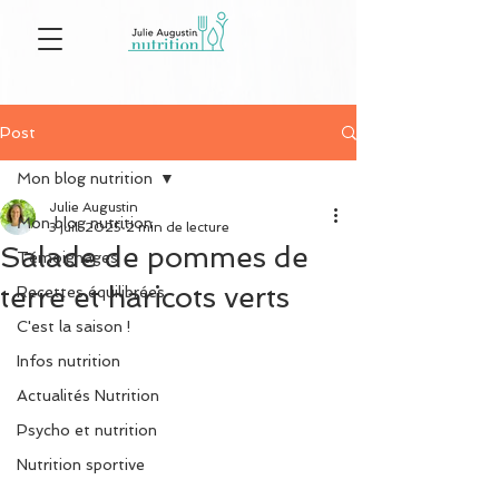
Post
Mon blog nutrition
Julie Augustin
Mon blog nutrition
3 juil. 2025
2 min de lecture
Salade de pommes de
Témoignages
terre et haricots verts
Recettes équilibrées
C'est la saison !
Infos nutrition
Actualités Nutrition
Psycho et nutrition
Nutrition sportive