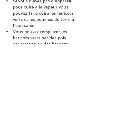
Si vous n'avez pas d'appareil 
pour cuire à la vapeur vous 
pouvez faire cuire les haricots 
verts et les pommes de terre à 
l'eau salée
Vous pouvez remplacer les 
haricots verts par des pois 
gourmands ou des haricots 
plats.
recette équilibrée
légumes de saison
recette plat
Plat
Recettes équilibrées
Voir tout
Posts récents