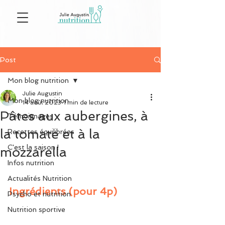
Post
Mon blog nutrition
Julie Augustin
Mon blog nutrition
14 août 2023
1 min de lecture
Pâtes aux aubergines, à
Témoignages
la tomate et à la
Recettes équilibrées
C'est la saison !
mozzarella
Infos nutrition
Actualités Nutrition
Ingrédients (pour 4p)
Psycho et nutrition
Nutrition sportive