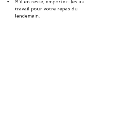
S'il en reste, emportez-les au 
travail pour votre repas du 
lendemain.
recette équilibrée
légumes de saison
recette minceur
recette été
Aubergine
Recettes équilibrées
C'est la saison !