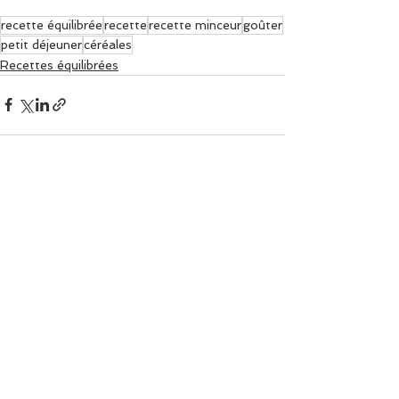
recette équilibrée
recette
recette minceur
goûter
petit déjeuner
céréales
Recettes équilibrées
Voir tout
Posts récents