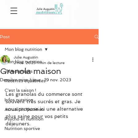
Post
Mon blog nutrition
Julie Augustin
Mon blog nutrition
2 nov. 2023
1 min de lecture
Granola maison
Témoignages
Dernière mise à jour :
19 nov. 2023
Recettes équilibrées
C'est la saison !
Les granolas du commerce sont 
Infos nutrition
souvent très sucrés et gras. Je 
vous propose ici une alternative 
Actualités Nutrition
plus saine pour vos petits 
Psycho et nutrition
déjeuners.
Nutrition sportive