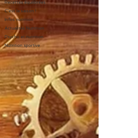
Recettes équilibrées
C'est la saison !
Infos nutrition
Actualités Nutrition
Psycho et nutrition
Nutrition sportive