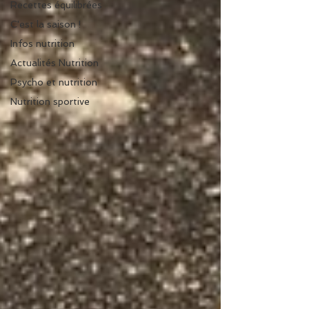
Recettes équilibrées
C'est la saison !
Infos nutrition
Actualités Nutrition
Psycho et nutrition
Nutrition sportive