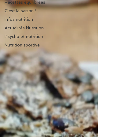
Recettes équilibrées
C'est la saison !
Infos nutrition
Actualités Nutrition
Psycho et nutrition
Nutrition sportive