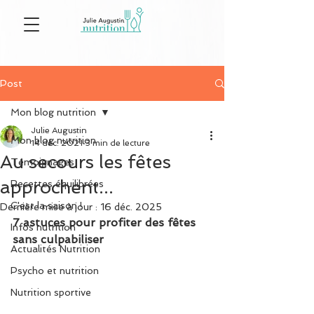
Post
Mon blog nutrition
Julie Augustin
Mon blog nutrition
14 déc. 2021
3 min de lecture
Au secours les fêtes
Témoignages
approchent...
Recettes équilibrées
C'est la saison !
Dernière mise à jour :
16 déc. 2025
7 astuces pour profiter des fêtes 
Infos nutrition
sans culpabiliser 
Actualités Nutrition
Psycho et nutrition
Nutrition sportive