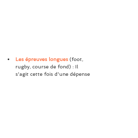
Les épreuves longues
 (foot, 
rugby, course de fond) : Il 
s'agit cette fois d'une dépense 
énergétique plus longue (selon 
la durée des matches !), misez 
sur les 
glucides complexes
 la 
veille et le jour de la 
compétition. Au cours du 
match, il est nécessaire qu'il 
s'hydrate en buvant de l'eau 
par petites gorgées. Les 