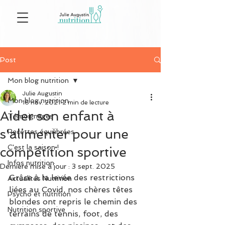
Post
Mon blog nutrition
Julie Augustin
Mon blog nutrition
16 nov. 2021
2 min de lecture
Aider son enfant à
Témoignages
s'alimenter pour une
Recettes équilibrées
C'est la saison !
compétition sportive
Infos nutrition
Dernière mise à jour :
3 sept. 2025
Grâce à la levée des restrictions 
Actualités Nutrition
liées au Covid, nos chères têtes 
Psycho et nutrition
blondes ont repris le chemin des 
Nutrition sportive
terrains de tennis, foot, des 