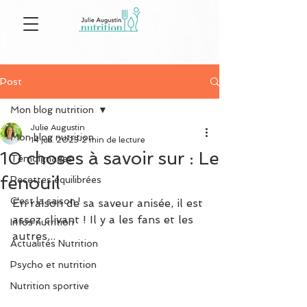
Post
Mon blog nutrition
Julie Augustin
Mon blog nutrition
14 juil. 2023
2 min de lecture
10 choses à savoir sur : Le
Témoignages
fenouil
Recettes équilibrées
C'est la saison !
En raison de sa saveur anisée, il est 
assez clivant ! Il y a les fans et les 
Infos nutrition
autres...
Actualités Nutrition
Psycho et nutrition
Nutrition sportive