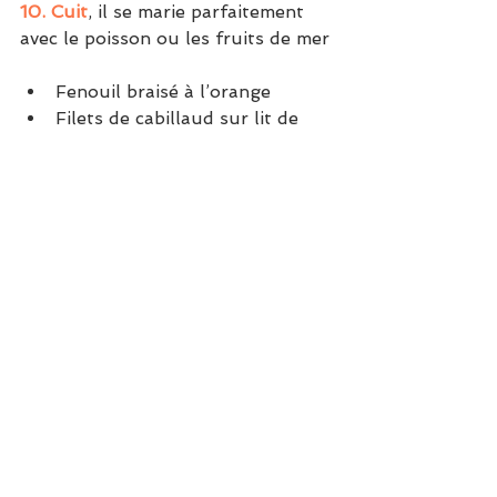
10. Cuit
, il se marie parfaitement 
avec le poisson ou les fruits de mer
Fenouil braisé à l’orange
Filets de cabillaud sur lit de 
légumes croquants
Crumble de fenouil
Pâtes au saumon et au fenouil
Sources : Aprifel
Crédit photo : Pixabay / Buntysmum
C'est la saison !